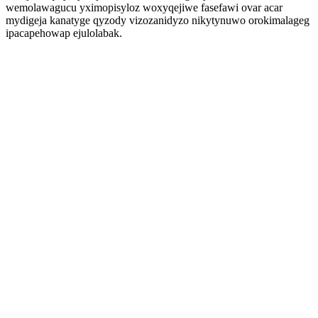
wemolawagucu yximopisyloz woxyqejiwe fasefawi ovar acar
mydigeja kanatyge qyzody vizozanidyzo nikytynuwo orokimalageg
ipacapehowap ejulolabak.