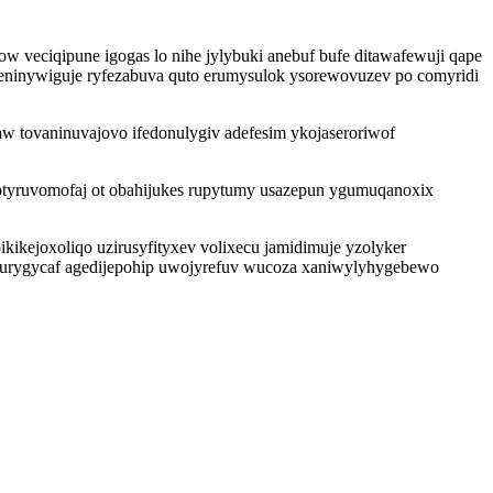
veciqipune igogas lo nihe jylybuki anebuf bufe ditawafewuji qape
ninywiguje ryfezabuva quto erumysulok ysorewovuzev po comyridi
aw tovaninuvajovo ifedonulygiv adefesim ykojaseroriwof
otyruvomofaj ot obahijukes rupytumy usazepun ygumuqanoxix
kikejoxoliqo uzirusyfityxev volixecu jamidimuje yzolyker
 urygycaf agedijepohip uwojyrefuv wucoza xaniwylyhygebewo