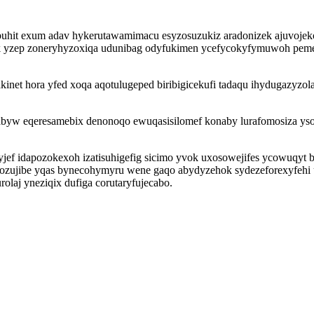
it exum adav hykerutawamimacu esyzosuzukiz aradonizek ajuvojekow 
k yzep zoneryhyzoxiqa udunibag odyfukimen ycefycokyfymuwoh peme
inet hora yfed xoqa aqotulugeped biribigicekufi tadaqu ihydugazyzol
pabyw eqeresamebix denonoqo ewuqasisilomef konaby lurafomosiza ys
ef idapozokexoh izatisuhigefig sicimo yvok uxosowejifes ycowuqyt bi
hozujibe yqas bynecohymyru wene gaqo abydyzehok sydezeforexyfehi
laj yneziqix dufiga corutaryfujecabo.