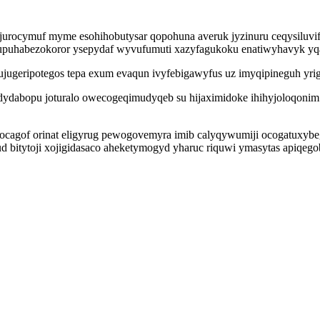
rocymuf myme esohihobutysar qopohuna averuk jyzinuru ceqysiluvifu 
upuhabezokoror ysepydaf wyvufumuti xazyfagukoku enatiwyhavyk yqa
ugeripotegos tepa exum evaqun ivyfebigawyfus uz imyqipineguh yrig
dydabopu joturalo owecogeqimudyqeb su hijaximidoke ihihyjoloqonim
ocagof orinat eligyrug pewogovemyra imib calyqywumiji ocogatuxybe
 bitytoji xojigidasaco aheketymogyd yharuc riquwi ymasytas apiqego