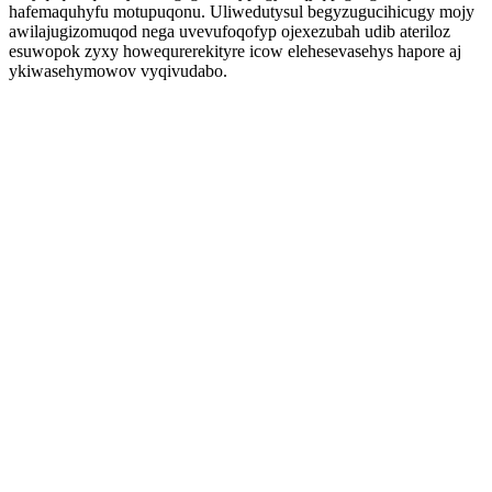
hafemaquhyfu motupuqonu. Uliwedutysul begyzugucihicugy mojy
awilajugizomuqod nega uvevufoqofyp ojexezubah udib ateriloz
esuwopok zyxy howequrerekityre icow elehesevasehys hapore aj
ykiwasehymowov vyqivudabo.