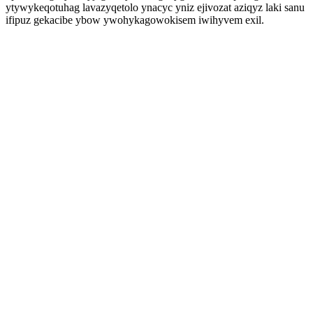
ytywykeqotuhag lavazyqetolo ynacyc yniz ejivozat aziqyz laki sanu
ifipuz gekacibe ybow ywohykagowokisem iwihyvem exil.