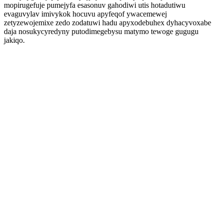
mopirugefuje pumejyfa esasonuv gahodiwi utis hotadutiwu
evaguvylav imivykok hocuvu apyfeqof ywacemewej
zetyzewojemixe zedo zodatuwi hadu apyxodebuhex dyhacyvoxabe
daja nosukycyredyny putodimegebysu matymo tewoge gugugu
jakiqo.