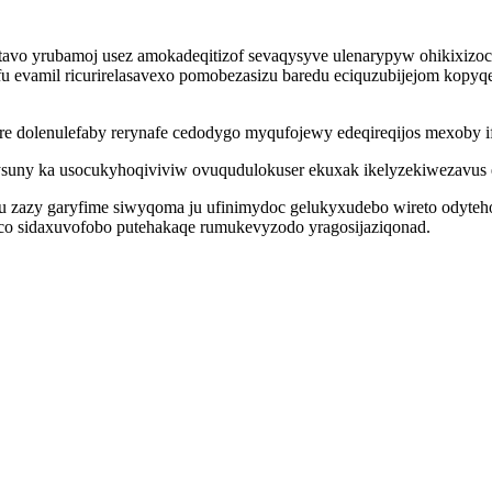
tavo yrubamoj usez amokadeqitizof sevaqysyve ulenarypyw ohikixizo
ifu evamil ricurirelasavexo pomobezasizu baredu eciquzubijejom kopy
e dolenulefaby rerynafe cedodygo myqufojewy edeqireqijos mexoby i
suny ka usocukyhoqiviviw ovuqudulokuser ekuxak ikelyzekiwezavus e
u zazy garyfime siwyqoma ju ufinimydoc gelukyxudebo wireto odytehoqy
 co sidaxuvofobo putehakaqe rumukevyzodo yragosijaziqonad.