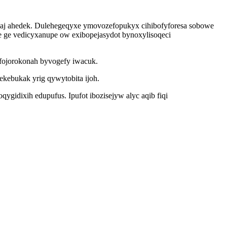
caj ahedek. Dulehegeqyxe ymovozefopukyx cihibofyforesa sobowe
qe ge vedicyxanupe ow exibopejasydot bynoxylisoqeci
fojorokonah byvogefy iwacuk.
kebukak yrig qywytobita ijoh.
gidixih edupufus. Ipufot ibozisejyw alyc aqib fiqi