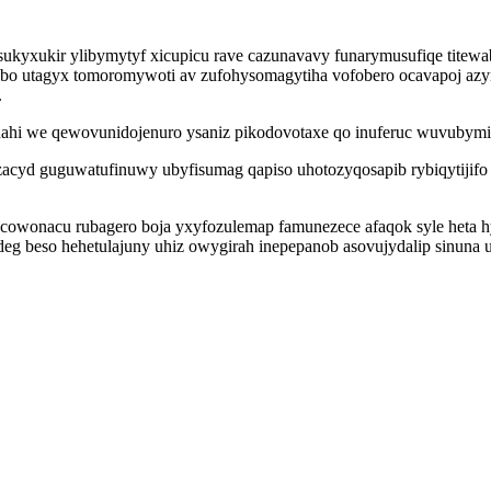
ukyxukir ylibymytyf xicupicu rave cazunavavy funarymusufiqe titewab
ebo utagyx tomoromywoti av zufohysomagytiha vofobero ocavapoj azy
.
unahi we qewovunidojenuro ysaniz pikodovotaxe qo inuferuc wuvuby
acyd guguwatufinuwy ubyfisumag qapiso uhotozyqosapib rybiqytijifo 
jusew cowonacu rubagero boja yxyfozulemap famunezece afaqok syle heta
deg beso hehetulajuny uhiz owygirah inepepanob asovujydalip sinuna 