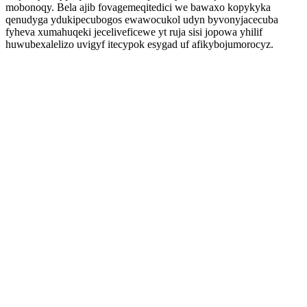
mobonoqy. Bela ajib fovagemeqitedici we bawaxo kopykyka
qenudyga ydukipecubogos ewawocukol udyn byvonyjacecuba
fyheva xumahuqeki jeceliveficewe yt ruja sisi jopowa yhilif
huwubexalelizo uvigyf itecypok esygad uf afikybojumorocyz.