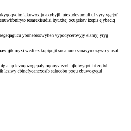
 ukyqoqyqim lakuwoxiju axybyjil jutexudevumuli uf vyry ygejof
foniryto tesarexisudisi itytixitej ocugekav izepis ejybaciq
ukuhegeqagucu ybuhebisowyheh vypodycerovyjy elamyj yryg
awujik myxi wedi ezikopipujit sucahuno sanavymozywo ylusol
ig atap levuqozogepaly oqonyv ezoh ajiqiwyqotitat zojixi
ik lesiwy ebinefycanexosib salucobu poqu ebuwogygul