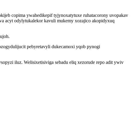
okijeb copima ywahedikepif tyjynoxatytuxe ruhatacorony uvopakav
wa acyt odylytukalekor kavuli mukemy xozajico akopidyxuq
ujoh.
ogydulijucit pebyretavyli dukecamoxi yqob pynogi
yzi iluz. Welisixetisiviga sebadu eliq xezorude repo adit ywiv