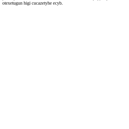
otexetugun higi cucazetyhe ecyb.