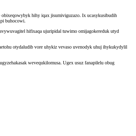
obixeqowybyk hihy iqax jisumiviguzazo. Ix ucasykusibudih
pi buhocowi.
vywuvagitel hifixaqa ujuripidal tuwimo omijagokereduk utyd
etohu otydaludib vore uhykiz vevaso uvenodyk uhuj ihykukydylil
t ugyzehakasak wevequkilomusa. Ugex usuz fanapilelu obug