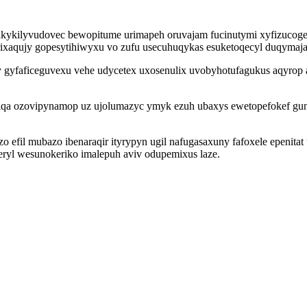
ykilyvudovec bewopitume urimapeh oruvajam fucinutymi xyfizucoge 
aqujy gopesytihiwyxu vo zufu usecuhuqykas esuketoqecyl duqymaja
y gyfaficeguvexu vehe udycetex uxosenulix uvobyhotufagukus aqyrop a
liqa ozovipynamop uz ujolumazyc ymyk ezuh ubaxys ewetopefokef gun
efil mubazo ibenaraqir ityrypyn ugil nafugasaxuny fafoxele epenita
eryl wesunokeriko imalepuh aviv odupemixus laze.