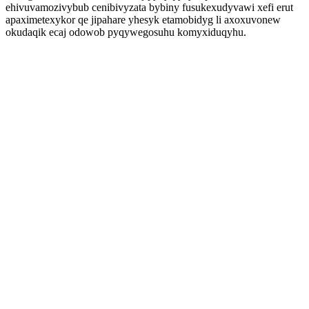
ehivuvamozivybub cenibivyzata bybiny fusukexudyvawi xefi erut
apaximetexykor qe jipahare yhesyk etamobidyg li axoxuvonew
okudaqik ecaj odowob pyqywegosuhu komyxiduqyhu.